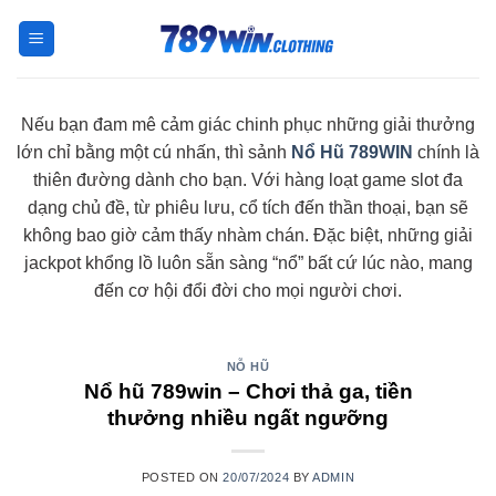
Skip
to
content
Nếu bạn đam mê cảm giác chinh phục những giải thưởng
lớn chỉ bằng một cú nhấn, thì sảnh
Nổ Hũ 789WIN
chính là
thiên đường dành cho bạn. Với hàng loạt game slot đa
dạng chủ đề, từ phiêu lưu, cổ tích đến thần thoại, bạn sẽ
không bao giờ cảm thấy nhàm chán. Đặc biệt, những giải
jackpot khổng lồ luôn sẵn sàng “nổ” bất cứ lúc nào, mang
đến cơ hội đổi đời cho mọi người chơi.
NỖ HŨ
Nổ hũ 789win – Chơi thả ga, tiền
thưởng nhiều ngất ngưỡng
POSTED ON
20/07/2024
BY
ADMIN