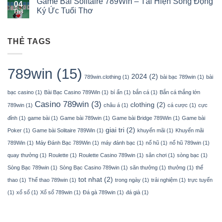
Game Bài Solitaire 789Win – Tái Hiện Sống Động
04
Ký Ức Tuổi Thơ
Th8
THẺ TAGS
789win
(15)
2024
(2)
789win.clothing
(1)
bài bạc 789win
(1)
bài
bạc casino
(1)
Bài Bạc Casino 789Win
(1)
bí ẩn
(1)
bắn cá
(1)
Bắn cá thắng lớn
Casino 789win
(3)
clothing
(2)
789win
(1)
châu á
(1)
cá cược
(1)
cực
đỉnh
(1)
game bài
(1)
Game bài 789win
(1)
Game bài Bridge 789Win
(1)
Game bài
giai tri
(2)
Poker
(1)
Game bài Solitaire 789Win
(1)
khuyến mãi
(1)
Khuyến mãi
789Win
(1)
Máy Đánh Bạc 789Win
(1)
máy đánh bạc
(1)
nổ hũ
(1)
nổ hũ 789win
(1)
quay thưởng
(1)
Roulette
(1)
Roulette Casino 789win
(1)
sân chơi
(1)
sòng bạc
(1)
Sòng Bạc 789win
(1)
Sòng Bạc Casino 789win
(1)
săn thưởng
(1)
thưởng
(1)
thể
tot nhat
(2)
thao
(1)
Thể thao 789win
(1)
trong ngày
(1)
trải nghiệm
(1)
trực tuyến
(1)
xổ số
(1)
Xổ số 789win
(1)
Đá gà 789win
(1)
đá già
(1)