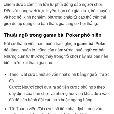
chiếm được cảm tình lớn từ phía đông đảo người chơi.
Đến với trang web trực tuyến, bạn còn giao lưu, trò chuyện
và học hỏi kinh nghiệm, phương pháp từ cao thủ trên thế
giới để áp dụng cho bản thân, gia tăng cơ hội thắng.
Thuật ngữ trong game bài Poker phổ biến
Bất cứ thành viên nào muốn trải nghiệm
game bài Poker
dễ dàng, thuận lợi cũng cần nắm vững thuật ngữ cơ bản.
Những cụm từ thường thấy trong trò chơi này mà bạn nên
biết trước khi tham gia như:
Theo: Đặt cược một số vốn nhất định bằng người trước
đó.
Cược: Người chơi đưa ra số tiền cược phù hợp theo
quy định của bàn chơi và những hội viên khác dựa vào
đó để tiến hành đặt cao hơn hoặc ngang bằng.
Tố: Thành viên đặt cược số tiền nhất định trong ván