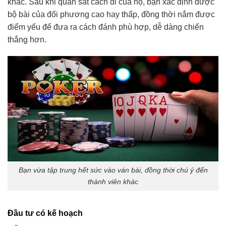
khác. Sau khi quan sát cách đi của họ, bạn xác định được
bộ bài của đối phương cao hay thấp, đồng thời nắm được
điểm yếu để đưa ra cách đánh phù hợp, dễ dàng chiến
thắng hơn.
Bạn vừa tập trung hết sức vào ván bài, đồng thời chú ý đến
thành viên khác
Đầu tư có kế hoạch