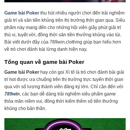
Game bài Poker
thu hút nhiều người chơi đến trải nghiệm
giải trí và săn tiền khủng trên thị trường thời gian qua. Siêu
phẩm này mang đến cho những hội viên giây phút giải trí
thú vị, tuyệt vời, đồng thời săn tiền thưởng khủng vào túi.
Bài viết dưới đây của 789win.clothing giúp bạn hiểu hơn
về trò chơi đánh bài lừng danh hiện nay.
Tổng quan về game bài Poker
Game bài Poker
hay còn gọi Xì tố là trò chơi đánh bài giải
trí hot được ưa chuộng trên thị trường trực tuyến thời gian
qua với số lượng thành viên đăng ký lớn. Chỉ cần đến với
789win
, các bạn dễ dàng trải nghiệm siêu phẩm game
thỏa mãn niềm vui, đồng thời kiếm thêm số tiền thưởng
khủng cho bản thân.