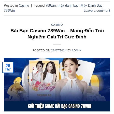
Posted in
Casino
|
Tagged
789win
,
máy đánh bạc
,
Máy Đánh Bạc
789Win
Leave a comment
CASINO
Bài Bạc Casino 789Win – Mang Đến Trải
Nghiệm Giải Trí Cực Đỉnh
POSTED ON
26/07/2024
BY
ADMIN
26
Th7