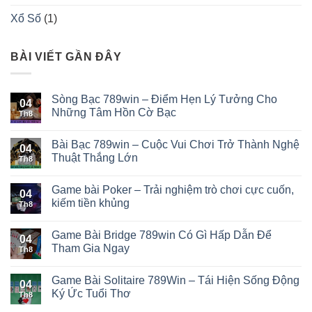
Xổ Số
(1)
BÀI VIẾT GẦN ĐÂY
Sòng Bạc 789win – Điểm Hẹn Lý Tưởng Cho
04
Những Tâm Hồn Cờ Bạc
Th8
Bài Bạc 789win – Cuộc Vui Chơi Trở Thành Nghệ
04
Thuật Thắng Lớn
Th8
Game bài Poker – Trải nghiệm trò chơi cực cuốn,
04
kiếm tiền khủng
Th8
Game Bài Bridge 789win Có Gì Hấp Dẫn Để
04
Tham Gia Ngay
Th8
Game Bài Solitaire 789Win – Tái Hiện Sống Động
04
Ký Ức Tuổi Thơ
Th8