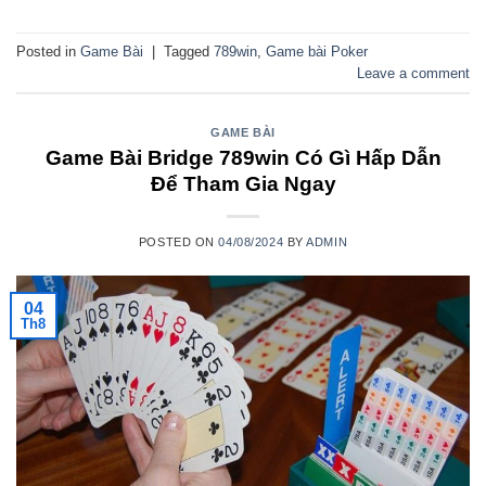
Posted in
Game Bài
|
Tagged
789win
,
Game bài Poker
Leave a comment
GAME BÀI
Game Bài Bridge 789win Có Gì Hấp Dẫn
Để Tham Gia Ngay
POSTED ON
04/08/2024
BY
ADMIN
04
Th8