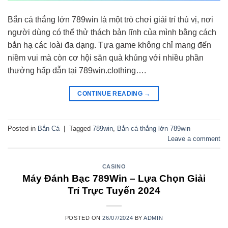
Bắn cá thắng lớn 789win là một trò chơi giải trí thú vị, nơi
người dùng có thể thử thách bản lĩnh của mình bằng cách
bắn hạ các loài đa dạng. Tựa game không chỉ mang đến
niềm vui mà còn cơ hội săn quà khủng với nhiều phần
thưởng hấp dẫn tại 789win.clothing….
CONTINUE READING
→
Posted in
Bắn Cá
|
Tagged
789win
,
Bắn cá thắng lớn 789win
Leave a comment
CASINO
Máy Đánh Bạc 789Win – Lựa Chọn Giải
Trí Trực Tuyến 2024
POSTED ON
26/07/2024
BY
ADMIN