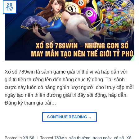
20
Th7
Xổ số 789win là sảnh game giải trí thú vị và hấp dẫn với
giá trị tiền thưởng lên đến hàng chục tỷ đồng. Tại sảnh
cược này luôn có hàng nghìn lượt người chơi truy cập mỗi
ngày tạo nên thiên đường giải trí đầy sôi động, hấp dẫn.
Đăng ký tham gia trải…
CONTINUE READING
→
Posted in
Xổ Số
|
Tagged
789win
,
săn thưởng
,
trong ngày
,
xổ số
,
Xổ