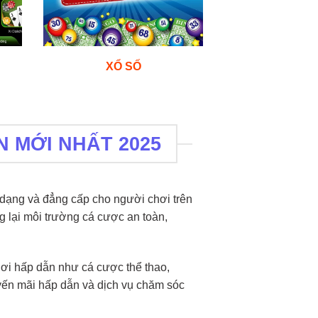
XỔ SỐ
N MỚI NHẤT 2025
đa dạng và đẳng cấp cho người chơi trên
ng lại môi trường cá cược an toàn,
hơi hấp dẫn như cá cược thể thao,
uyến mãi hấp dẫn và dịch vụ chăm sóc