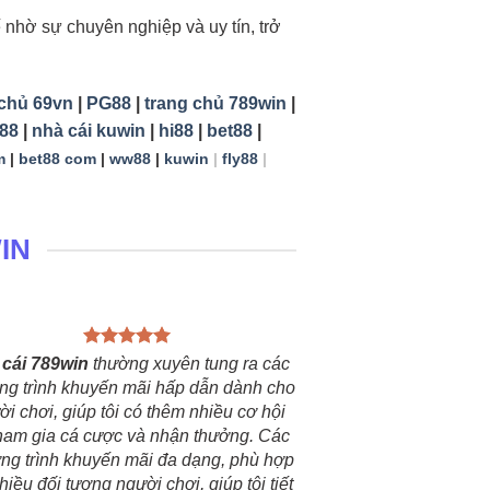
 nhờ sự chuyên nghiệp và uy tín, trở
 chủ 69vn
|
PG88
|
trang chủ 789win
|
88
|
nhà cái kuwin
|
hi88
|
bet88
|
m
|
bet88 com
|
ww88
|
kuwin
|
fly88
|
IN
cái 789win
thường xuyên tung ra các
ng trình khuyến mãi hấp dẫn dành cho
i chơi, giúp tôi có thêm nhiều cơ hội
ham gia cá cược và nhận thưởng. Các
ng trình khuyến mãi đa dạng, phù hợp
hiều đối tượng người chơi, giúp tôi tiết