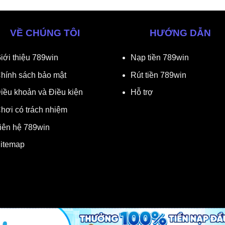
VỀ CHÚNG TÔI
HƯỚNG DẪN
iới thiệu 789win
Nạp tiền 789win
hính sách bảo mật
Rút tiền 789win
iều khoản và Điều kiện
Hỗ trợ
hơi có trách nhiệm
iên hệ 789win
itemap