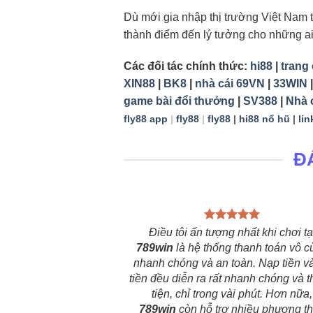
Dù mới gia nhập thị trường Việt Nam 
thành điểm đến lý tưởng cho những ai
Các đối tác chính thức:
hi88
|
trang
XIN88
|
BK8
|
nhà cái 69VN
|
33WIN
game bài đổi thưởng
|
SV388
|
Nhà 
fly88 app
|
fly88
|
fly88
|
hi88 nổ hũ
|
lin
Đ
Điều tôi ấn tượng nhất khi chơi tạ
789win
là hệ thống thanh toán vô c
nhanh chóng và an toàn. Nạp tiền và
tiền đều diễn ra rất nhanh chóng và 
tiện, chỉ trong vài phút. Hơn nữa,
789win
còn hỗ trợ nhiều phương t