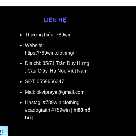
LIÊN HỆ
Thương hiệu: 789win
Website:
https://789win.clothing/
Địa chỉ: 35/71 Trần Duy Hưng
, Cầu Giấy, Hà Nội, Việt Nam
SĐT: 0559666347
Mail:
okvipraye@gmail.com
Hastag: #789win.clothing
#cadogiaitri #789win |
hi88 nổ
hũ
|