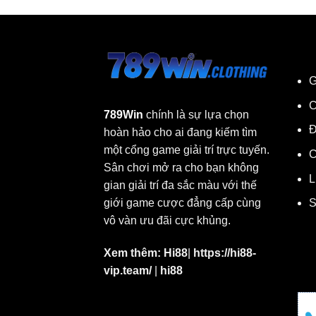
G
C
789Win
chính là sự lựa chọn
Đ
hoàn hảo cho ai đang kiếm tìm
một cổng game giải trí trực tuyến.
C
Sân chơi mở ra cho bạn không
L
gian giải trí đa sắc màu với thế
giới game cược đẳng cấp cùng
S
vô vàn ưu đãi cực khủng.
Xem thêm:
Hi88
|
https://hi88-
vip.team/
|
hi88