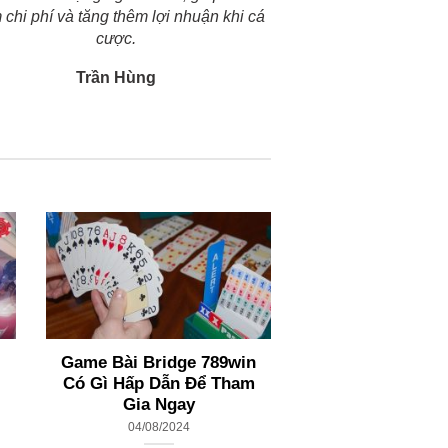
 chi phí và tăng thêm lợi nhuận khi cá
cược.
Trần Hùng
Game Bài Bridge 789win
Có Gì Hấp Dẫn Để Tham
Gia Ngay
04/08/2024