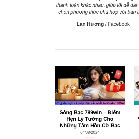
thanh toán khác nhau, giúp tôi dễ dàn
chọn phương thức phù hợp với bản t
Lan Hương
/
Facebook
e Casino 789win –
Sòng Bạc 789win – Điểm
hưởng Với Những
Hẹn Lý Tưởng Cho
n Số Bí Ẩn
Những Tâm Hồn Cờ Bạc
26/07/2024
04/08/2024