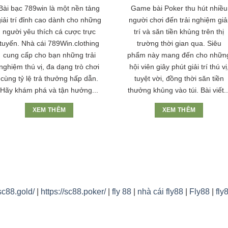
Bài bạc 789win là một nền tảng
Game bài Poker thu hút nhiều
giải trí đỉnh cao dành cho những
người chơi đến trải nghiệm giả
người yêu thích cá cược trực
trí và săn tiền khủng trên thị
tuyến. Nhà cái 789Win.clothing
trường thời gian qua. Siêu
cung cấp cho bạn những trải
phẩm này mang đến cho nhữn
nghiệm thú vị, đa dạng trò chơi
hội viên giây phút giải trí thú vị
cùng tỷ lệ trả thưởng hấp dẫn.
tuyệt vời, đồng thời săn tiền
Hãy khám phá và tận hưởng...
thưởng khủng vào túi. Bài viết..
XEM THÊM
XEM THÊM
/sc88.gold/
|
https://sc88.poker/
|
fly 88
|
nhà cái fly88
|
Fly88
|
fly