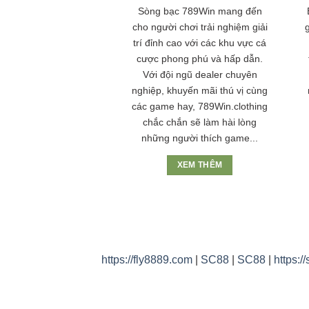
 casino 789win là sự
Sòng bạc 789Win mang đến
mà các thành viên tại
cho người chơi trải nghiệm giải
ưu tiên hiện nay. Trò
trí đỉnh cao với các khu vực cá
yếu xoay quanh những
cược phong phú và hấp dẫn.
 các cửa cược mà bạn
Với đội ngũ dealer chuyên
 đưa ra dự đoán của
nghiệp, khuyến mãi thú vị cùng
 tham gia. Sau đây,
các game hay, 789Win.clothing
thing sẽ giới thiệu...
chắc chắn sẽ làm hài lòng
những người thích game...
XEM THÊM
XEM THÊM
https://fly8889.com
|
SC88
|
SC88
|
https:/