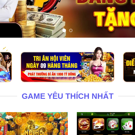
GAME YÊU THÍCH NHẤT