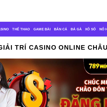
ASINO
THỂ THAO
GAME BÀI
BẮN CÁ
ĐÁ GÀ
XỔ SỐ
NỔ 
GIẢI TRÍ CASINO ONLINE CHÂ